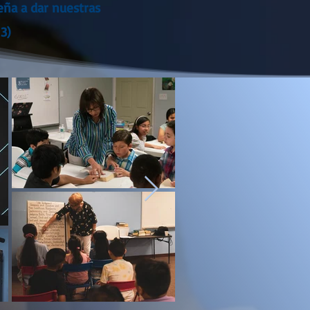
eña a dar nuestras
3)