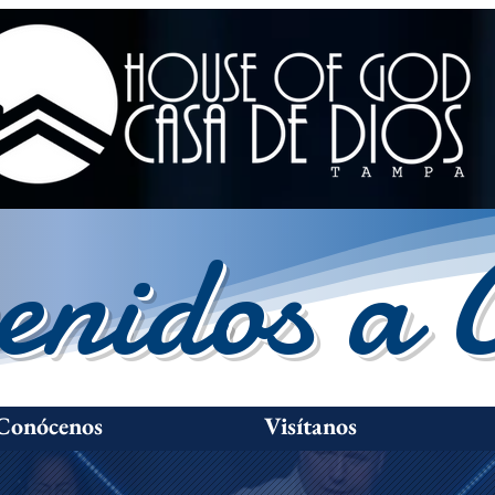
enidos a 
Conócenos
Visítanos